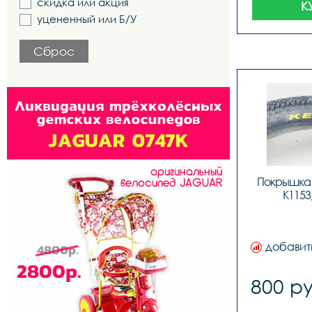
скидка или акция
К
уцененный или Б/У
Сброс
Покрышка K
K1153
добавит
800 ру