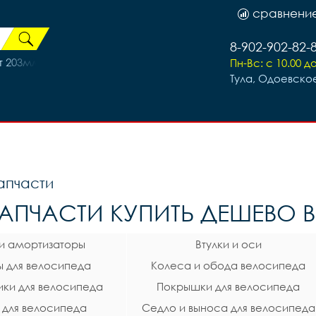
сравнени
8-902-902-82-
 203мм. Shimano SM-RT-66
Пн-Вс: с 10.00 до
Тула, Одоевское
апчасти
АПЧАСТИ КУПИТЬ ДЕШЕВО В 
 и амортизаторы
Втулки и оси
 для велосипеда
Колеса и обода велосипеда
ки для велосипеда
Покрышки для велосипеда
 для велосипеда
Седло и выноса для велосипеда