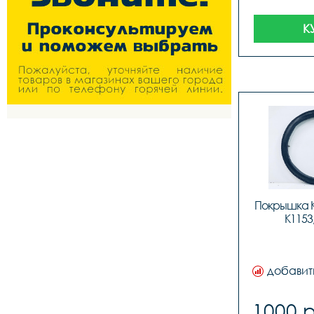
К
Покрышка KE
K1153
добавит
1000 