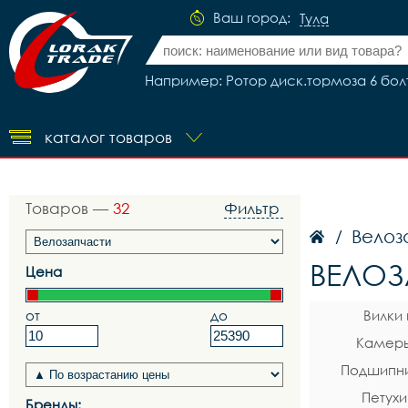
Ваш город:
Тула
Например: Ротор диск.тормоза 6 болт
каталог товаров
Товаров —
32
Фильтр
Велоз
/
ВЕЛОЗ
Цена
от
до
Вилки
Камеры
Подшипни
Петухи
Бренды: