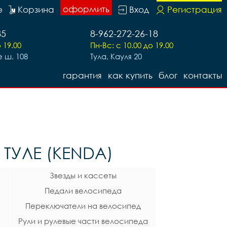
оформить
е
Корзина
Вход
Регистрация
85
8-962-272-26-18
 19.00
Пн-Вс: с 10.00 до 19.00
 ш. 108
Тула, Кауля 20
гарантия
как купить
блог
контакты
ТУЛЕ (KENDA)
Звезды и кассеты
Педали велосипеда
Переключатели на велосипед
Рули и рулевые части велосипеда