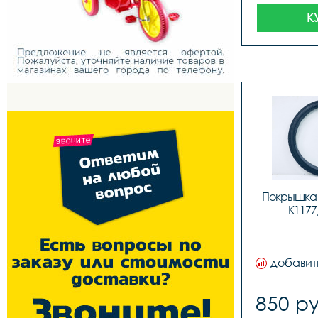
К
Покрышка K
K1177
добавит
850 ру