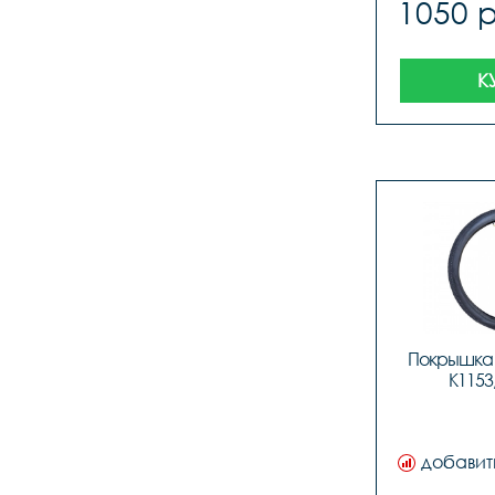
1050 
К
Покрышка K
K1153
добавит