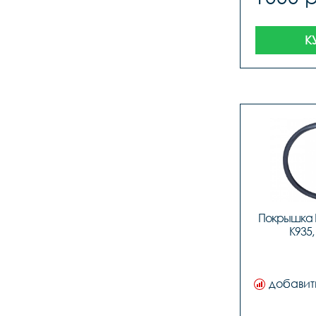
К
Покрышка 
K935,
добавит