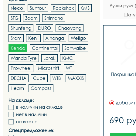
Ручки руля
Neco
Suntour
Rockshox
KMS
Шату
STG
Zoom
Shimano
Shunfeng
DURO
Chaoyang
Sram
Kenli
Alhonga
Wellgo
Kenda
Continental
Schwalbe
Wanda Tyre
Lorak
KMC
Prowheel
Microshift
WT
Покрышка K
DECHA
Cube
WTB
MAXXIS
Heam
Compass
На складе:
добавит
в наличии на складе
нет в наличии
690 ру
не важно
Спецпредложение: