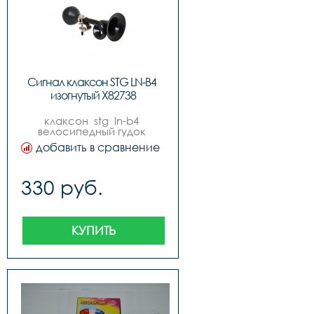
Сигнал клаксон STG LN-B4 
изогнутый Х82738
клаксон  stg  ln-b4 
велосипедный гудок 
черный, изогнутый.
добавить в сравнение
330 руб.
КУПИТЬ