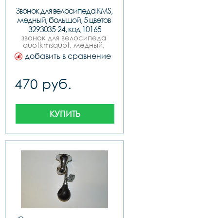
Звонок для велосипеда KMS, 
медный, большой, 5 цветов 
3293035-24, код 10165
звонок для велосипеда 
quotkmsquot, медный, 
большой, 5 цветов 
добавить в сравнение
синчерн, краснчерн, 
золотчерн, белочерн, 
чернчерн, инд. упак. 
470 руб.
блистер.
КУПИТЬ