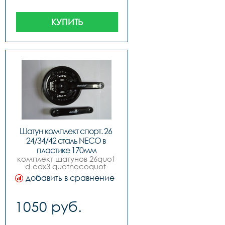
КУПИТЬ
Шатун комплект спорт. 26 
24/34/42 сталь NECO в 
пластике 170мм
комплект шатунов 26quot 
d-edх3 quotnecoquot 
nsp3002, 170mm, 243442, 
добавить в сравнение
черный, с пластиковой 
защитой
1050 руб.