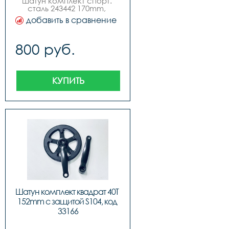
шатун комплект спорт. 
сталь 243442 170mm, 
код.40421
добавить в сравнение
800 руб.
КУПИТЬ
Шатун комплект квадрат 40T 
152mm с защитой S104, код 
33166