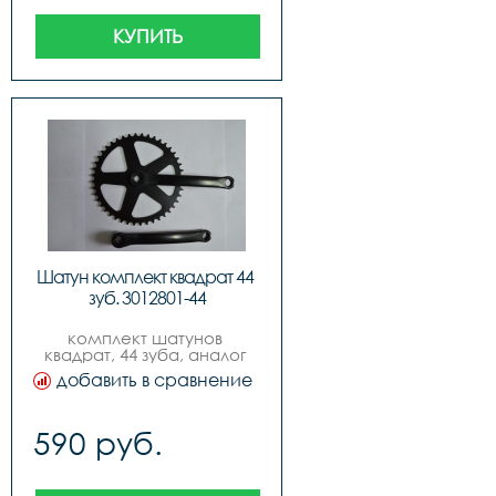
КУПИТЬ
Шатун комплект квадрат 44 
зуб. 3012801-44
комплект шатунов 
квадрат, 44 зуба, аналог 
stels
добавить в сравнение
590 руб.