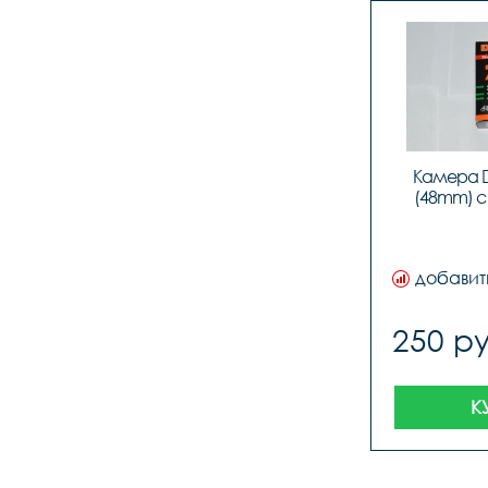
Камера D
(48mm) с
добавит
250 ру
К