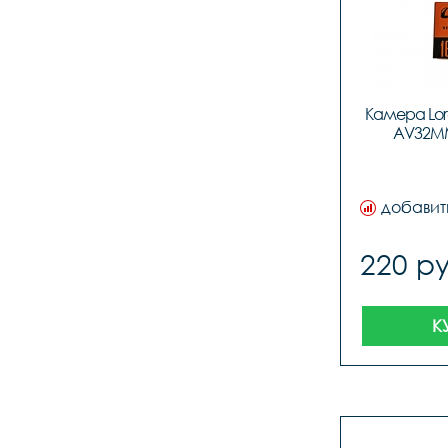
Камера Lora
AV32MM
добавит
220 ру
К