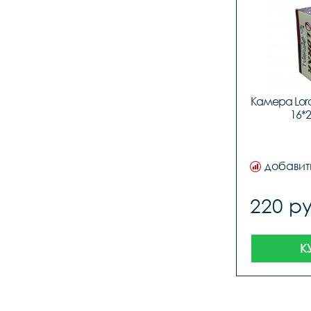
Камера Lora
16*2
добавит
220 ру
К