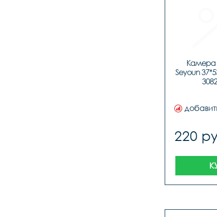
Камера 
Seyoun 37*533
3082
добавит
220 ру
К