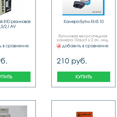
k IND резиновая 
Камера Бутил KMS 10
,5/2,1 AV
бутиловая велосипедная 
камера 10quot x 2 av, инд. 
yпак., русский дизайн, 
ь в сравнение
добавить в сравнение
бренд quotkmsquot
б.
210 руб.
УПИТЬ
КУПИТЬ