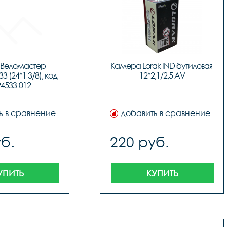
Веломастер 
Камера Lorak IND бутиловая 
 (24*1 3/8), код 
12*2,1/2,5 AV
4533-012
ь в сравнение
добавить в сравнение
б.
220 руб.
УПИТЬ
КУПИТЬ