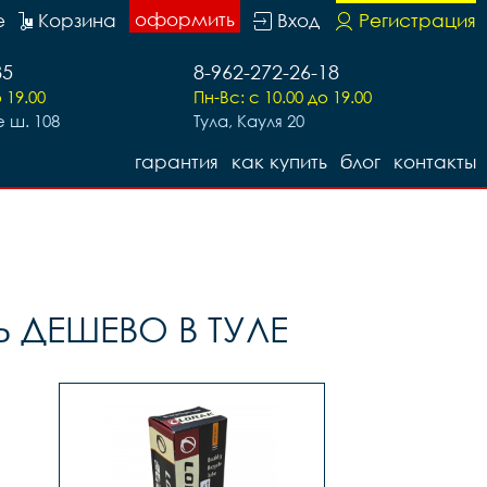
оформить
е
Корзина
Вход
Регистрация
85
8-962-272-26-18
 19.00
Пн-Вс: с 10.00 до 19.00
 ш. 108
Тула, Кауля 20
гарантия
как купить
блог
контакты
 ДЕШЕВО В ТУЛЕ