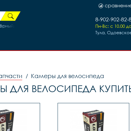
сравнени
8-902-902-82-
 Чёрный/Синий
Пн-Вс: с 10.00 до
Тула, Одоевское
апчасти
Камеры для велосипеда
/
Ы ДЛЯ ВЕЛОСИПЕДА КУПИТЬ