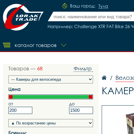
Ваш город:
Тула
Например: Challenge XTR FAT Bike 26
каталог товаров
Товаров —
68
Фильтр
Велоз
/
КАМЕР
Цена
от
до
Бренды: