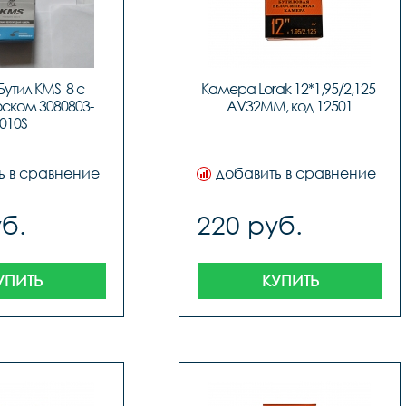
тил KMS  8 с 
Камера Lorak 12*1,95/2,125 
ском 3080803-
AV32MM, код 12501
010S
ь в сравнение
добавить в сравнение
б.
220 руб.
УПИТЬ
КУПИТЬ