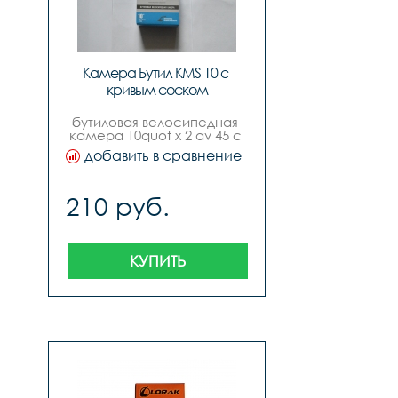
Камера Бутил KMS 10 с 
кривым соском
бутиловая велосипедная 
камера 10quot x 2 av 45 с 
кривым соском, инд. 
добавить в сравнение
yпак., русский дизайн, 
бренд quotkmsquot
210 руб.
КУПИТЬ