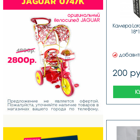
Камера Lora
18*1
добавит
200 ру
К