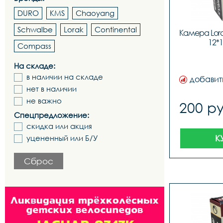
DURO
KMS
Chaoyang
Schwalbe
Lorak
Continental
Камера Lora
12*1
Compass
На складе:
в наличии на складе
добавит
нет в наличии
не важно
200 ру
Спецпредложение:
скидка или акция
К
уцененный или Б/У
Сброс