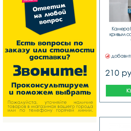
Камера Бу
кривым со
добавит
210 ру
К